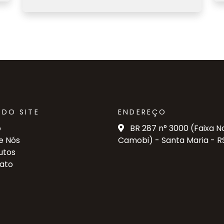
DO SITE
ENDEREÇO
o
BR 287 n° 3000 (Faixa N
e Nós
Camobi) - Santa Maria - R
utos
ato